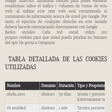
Google Analytics: Almacena
cookies
para poder elaborar
estadísticas sobre el tráfico y volumen de visitas de esta
web. Al utilizar este sitio web está consintiendo el
tratamiento de información acerca de usted por Google. Por
tanto, el ejercicio de cualquier derecho en este sentido
deberá hacerlo comunicando directamente con Google.
Redes sociales: Cada red social utiliza sus
propias
cookies
para que usted pueda pinchar en botones
del tipo
Me gusta
o
Compartir
.
TABLA DETALLADA DE LAS COOKIES
UTILIZADAS
Nombre
Dominio
Duración
Tipo y Propósito
okelo_sess
okelo.es
30 días
Sesión y persistente
Estrictamente neces
cb-enabled
okelo.es
1 año
Técnica persistente